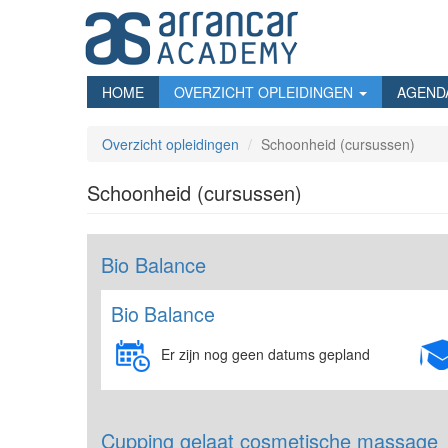
Overslaan
en
naar
de
inhoud
HOME
OVERZICHT OPLEIDINGEN
AGEND
gaan
Overzicht opleidingen
Schoonheid (cursussen)
Schoonheid (cursussen)
Bio Balance
Bio Balance
Er zijn nog geen datums gepland
Cupping gelaat cosmetische massage