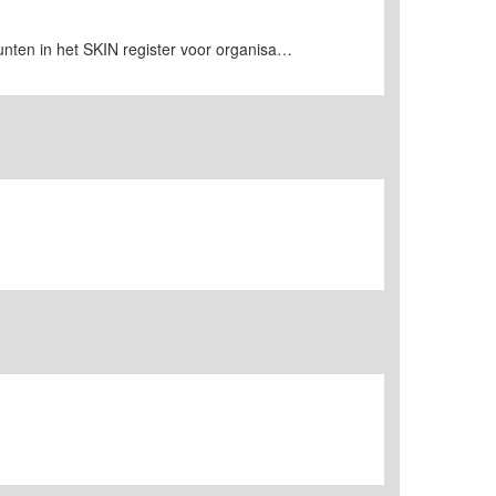
5 punten in het SKIN register voor organisatie en ondernemerschap. KRP-3 punten in ondernemerschap en 3 punten in reflectie (intervisiegroepen)