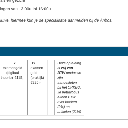
als en gezicht
dagen van 13:00u tot 16:00u.
uive, hiermee kun je de specialisatie aanmelden bij de Anbos.
1 x
1x
Deze opleiding
examengeld
examen
is
vrij van
(digitaal
geld
BTW
omdat we
theorie) €115,-
(praktijk)
zijn
€225,-
aangesloten
bij het CRKBO.
Je betaalt dus
alleen BTW
over boeken
(9%) en
artikelen (21%)