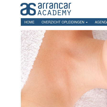
Overslaan
en
naar
de
inhoud
HOME
OVERZICHT OPLEIDINGEN
AGEND
gaan