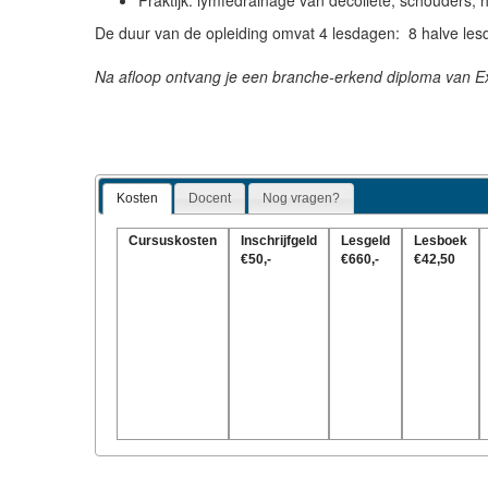
Praktijk: lymfedrainage van décolleté, schouders, h
De duur van de opleiding omvat 4 lesdagen: 8 halve les
Na afloop ontvang je een branche-erkend diploma van Ex
Kosten
Docent
Nog vragen?
Cursuskosten
Inschrijfgeld
Lesgeld
Lesboek
€50,-
€660,-
€42,50